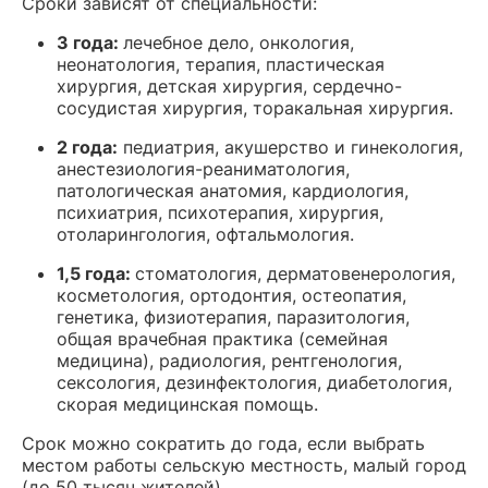
Сроки зависят от специальности:
3 года:
лечебное дело, онкология,
неонатология, терапия, пластическая
хирургия, детская хирургия, сердечно-
сосудистая хирургия, торакальная хирургия.
2 года:
педиатрия, акушерство и гинекология,
анестезиология-реаниматология,
патологическая анатомия, кардиология,
психиатрия, психотерапия, хирургия,
отоларингология, офтальмология.
1,5 года:
стоматология, дерматовенерология,
косметология, ортодонтия, остеопатия,
генетика, физиотерапия, паразитология,
общая врачебная практика (семейная
медицина), радиология, рентгенология,
сексология, дезинфектология, диабетология,
скорая медицинская помощь.
Срок можно сократить до года, если выбрать
местом работы сельскую местность, малый город
(до 50 тысяч жителей).