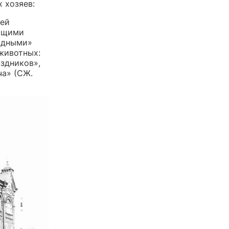
 хозяев:
дей
ающими
одными»
 животных:
аздников»,
ча» (СЖ.