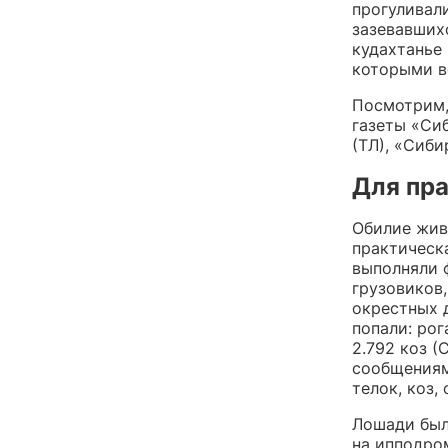
прогуливали
зазевавших
кудахтанье 
которыми в
Посмотрим,
газеты «Сиб
(ТЛ), «Сиби
Для пр
Обилие жив
практическ
выполняли 
грузовиков,
окрестных д
попали: рог
2.792 коз (
сообщениям
телок, коз,
Лошади был
на ипподром