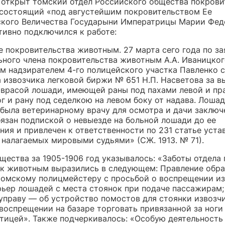
 открыт томский отдел Российского общества покрови
состоящий «под августейшим покровительством Ее
кого Величества Государыни Императрицы Марии Фед
тивно подключился к работе:
е покровительства животным. 27 марта сего года по з
ьного члена покровительства животным А.А. Иваницко
м надзирателем 4-го полицейского участка Павленко 
 извозчика легковой биржи № 651 Н.П. Насветова за в
аврасой лошади, имеющей раны под пахами левой и пр
г и рану под седелкою на левом боку от надава. Лоша
 была ветеринарному врачу для осмотра и дачи заключе
бязан подпиской о невыезде на больной лошади до ее
ия и привлечен к ответственности по 231 статье уста
 налагаемых мировыми судьями» (СЖ. 1913. № 71).
щества за 1905-1906 год указывалось: «Заботы отдела 
к животным выразились в следующем: Правление обр
томскому полицмейстеру с просьбой о воспрещении и
рьер лошадей с места стоянок при подаче пассажирам;
управу — об устройство помостов для стоянки извозч
воспрещении на базаре торговать привязанной за ноги
птицей». Также подчеркивалось: «Особую деятельность