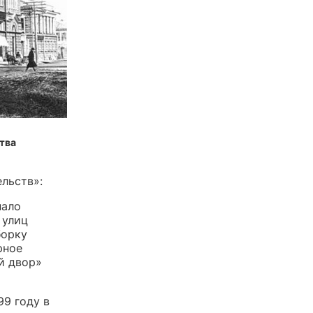
тва
льств»:
нало
 улиц
борку
рное
й двор»
9 году в