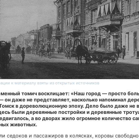
ации к материалу взяты из открытых источников
еменный томич восклицает: «Наш город — просто бол
 — он даже не представляет, насколько напоминал дер
Томск в дореволюционную эпоху. Дело было даже не в 
десь были деревянные постройки и деревянные троту
едвигалось, а во дворах жило огромное количество с
ных животных.
ли седоков и пассажиров в колясках, коровы свободно