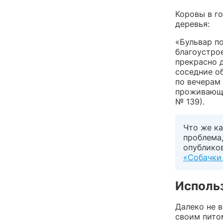
Коровы в го
деревья:
«Бульвар п
благоустро
прекрасно 
соседние о
по вечерам
проживающи
№ 139).
Что же ка
проблема,
опублико
«Собачки
Использ
Далеко не 
своим пито