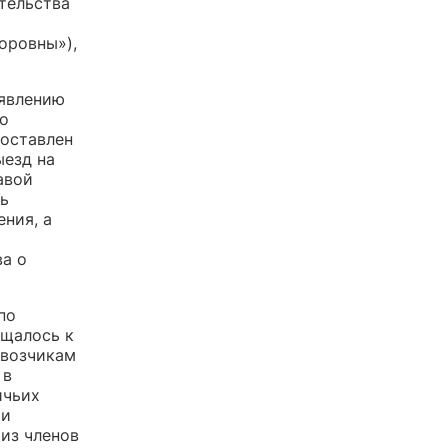
тельства
оровны»),
аявлению
го
составлен
ыезд на
авой
дь
ния, а
ва о
по
ащалось к
звозчикам
 в
ичьих
 и
 из членов