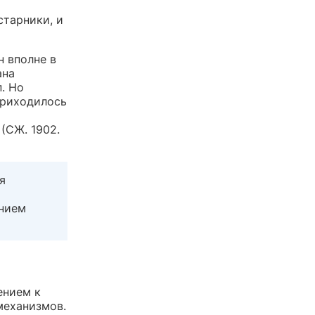
старники, и
н вполне в
ана
. Но
приходилось
(СЖ. 1902.
я
анием
ением к
механизмов.