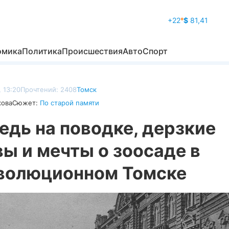
+22
°
$
81,41
омика
Политика
Происшествия
Авто
Спорт
 13:20
Прочтений: 2408
Томск
кова
Сюжет:
По старой памяти
дь на поводке, дерзкие
ы и мечты о зоосаде в
волюционном Томске