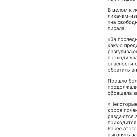
В целом к 
лихачам-изв
«на свобод
писала:
«За послед
какую пред
разгуливающ
проходивша
опасности о
обратить вн
Прошло боле
продолжали
обращала в
«Некоторые
коров почем
раздаются 
приходится 
Ранее этог
выгонять за