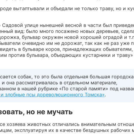
роде вытаптывали и объедали не только траву, но и ку
о Садовой улице нынешней весной в части был приведе
енный вид: было много посажено новых деревьев, сдел
дорожка, бульвар окружен новой хорошей оградой и т.п
быватели очевидно им не дорожат, так как не раз уже 
 видеть в бульваре коров, принадлежащих обывателям,
м против бульвара, объедающих кустарники и траву» 
сается собак, то это была отдельная большая городска
 и она рассматривалась в отдельном материале,
ванном в нашей рубрике «По старой памяти» под назв
 и злобные псы дореволюционного Томска»
.
овать, но не мучать
все хозяева животных отличались внимательным отнош
мцам, эксплуатируя их в качестве бездушных рабочих 