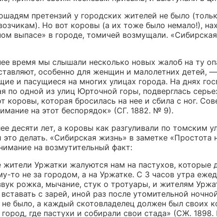
лошадям претензий у городских жителей не было (тольк
озчикам). Но вот коровы (а их тоже было немало!), н
ном выпасе» в городе, томичей возмущали. «Сибирская
нее время мы слышали несколько новых жалоб на ту оп
ставляют, особенно для женщин и малолетних детей, —
ие и пасущиеся на многих улицах города. На днях гос
я по одной из улиц Юрточной горы, подверглась серье
т коровы, которая бросилась на нее и сбила с ног. Со
имание на этот беспорядок» (СГ. 1882. № 9).
е десяти лет, а коровы как разгуливали по томским ул
 это делать. «Сибирская жизнь» в заметке «Простота 
нимание на возмутительный факт:
 жители Уржатки жалуются нам на пастухов, которые 
у-то не за городом, а на Уржатке. С 3 часов утра еже
звук рожка, мычание, стук о тротуары, и жителям Уржа
вставать с зарей, иной раз после утомительной ночно
о не было, а каждый скотовладелец должен был своих к
 город, где пастухи и собирали свои стада» (СЖ. 1898. 