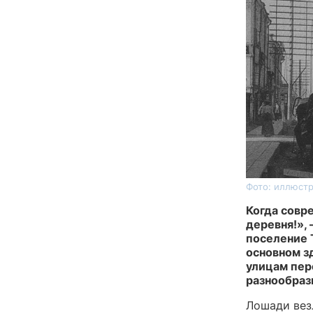
Фото: иллюстр
Когда совр
деревня!»,
поселение 
основном з
улицам пер
разнообраз
Лошади вез