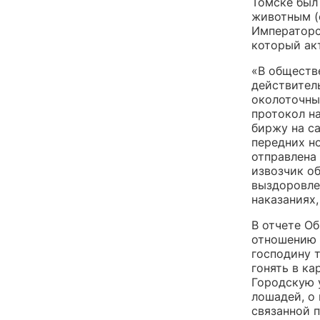
Томске был
животным (
Императорс
который ак
«В обществ
действител
околоточны
протокол на
биржу на с
передних но
отправлена
извозчик о
выздоровлен
наказаниях,
В отчете Об
отношению 
господину 
гонять в ка
Городскую 
лошадей, о 
связанной 