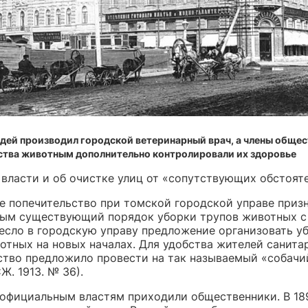
ей производил городской ветеринарный врач, а члены общес
ства животным дополнительно контролировали их здоровье
 власти и об очистке улиц от «сопутствующих обстояте
е попечительство при томской городской управе приз
ым существующий порядок уборки трупов животных с
несло в городскую управу предложение организовать у
отных на новых началах. Для удобства жителей санита
ство предложило провести на так называемый «собачи
Ж. 1913. № 36).
официальным властям приходили общественники. В 189