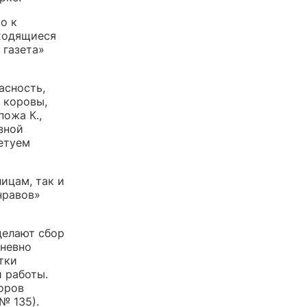
о к
аходящиеся
 газета»
асность,
 коровы,
пожа К.,
зной
ветуем
ицам, так и
нравов»
делают сбор
дневно
тки
й работы.
оров
№ 135).