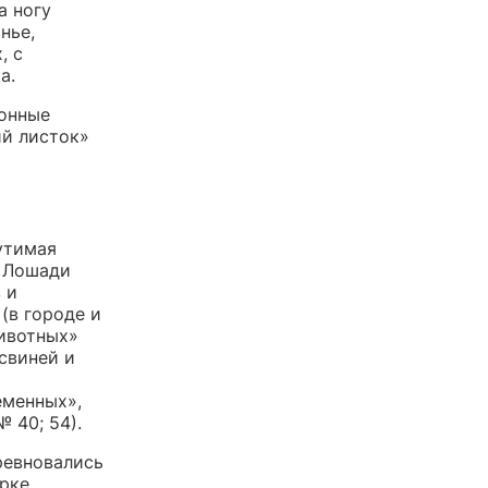
а ногу
нье,
, с
а.
ионные
ий листок»
утимая
. Лошади
 и
 (в городе и
животных»
 свиней и
еменных»,
№ 40; 54).
ревновались
рке.