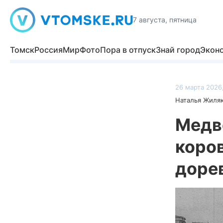
7 августа, пятница
Томск
Россия
Мир
Фото
Пора в отпуск
Знай город
Экон
26 марта 2026,
Наталья Жиля
Медве
коров
доре