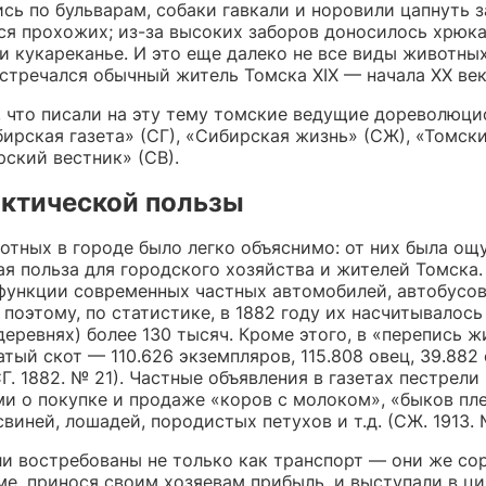
сь по бульварам, собаки гавкали и норовили цапнуть з
ся прохожих; из-за высоких заборов доносилось хрюка
и кукареканье. И это еще далеко не все виды животных
стречался обычный житель Томска XIX — начала XX век
 что писали на эту тему томские ведущие дореволюц
ирская газета» (СГ), «Сибирская жизнь» (СЖ), «Томск
рский вестник» (СВ).
актической пользы
отных в городе было легко объяснимо: от них была ощ
ая польза для городского хозяйства и жителей Томска
функции современных частных автомобилей, автобусов
 поэтому, по статистике, в 1882 году их насчитывалось
еревнях) более 130 тысяч. Кроме этого, в «перепись 
атый скот — 110.626 экземпляров, 115.808 овец, 39.882
СГ. 1882. № 21). Частные объявления в газетах пестрели
и о покупке и продаже «коров с молоком», «быков пл
 свиней, лошадей, породистых петухов и т.д. (СЖ. 1913. 
и востребованы не только как транспорт — они же со
е, принося своим хозяевам прибыль, и выступали в ци