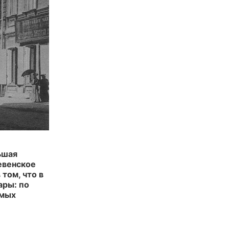
ьшая
евенское
том, что в
ары: по
амых