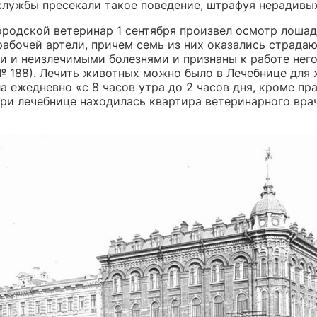
службы пресекали такое поведение, штрафуя нерадивых
ородской ветеринар 1 сентября произвел осмотр лоша
рабочей артели, причем семь из них оказались страд
и и неизлечимыми болезнями и признаны к работе нег
 № 188). Лечить животных можно было в Лечебнице для
а ежедневно «с 8 часов утра до 2 часов дня, кроме пр
при лечебнице находилась квартира ветеринарного вра