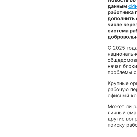
данным
«И
работника 
дополнить 
числе чере
система ра
добровольн
С 2025 год
национальн
общедомовы
начал блок
проблемы с 
Крупные ор
рабочую пе
офисный ко
Может ли р
личный сма
другие воп
поиску рабо