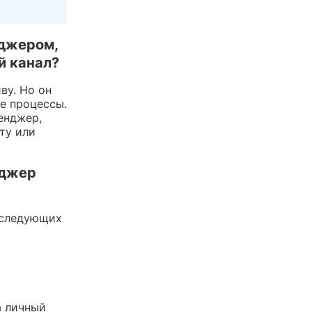
нджером,
й канал?
ву. Но он
е процессы.
енджер,
ту или
нджер
 следующих
а личный