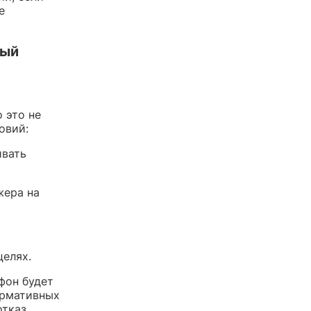
е
ный
 это не
овий:
ивать
жера на
целях.
фон будет
ормативных
отказ