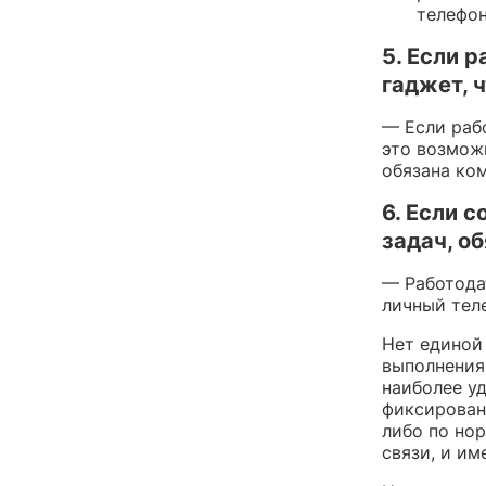
телефон
5. Если 
гаджет, 
— Если раб
это возмож
обязана ком
6. Если 
задач, о
— Работода
личный тел
Нет единой
выполнения
наиболее у
фиксирован
либо по но
связи, и им