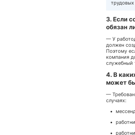
трудовых
3. Если 
обязан л
— У работо
должен соз
Поэтому ес
компания д
служебный 
4. В как
может бы
— Требован
случаях:
мессенд
работни
работни