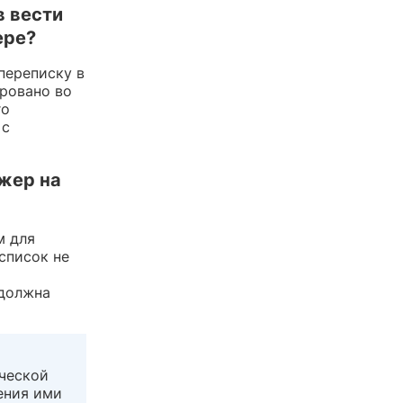
в вести
ере?
переписку в
ровано во
го
 с
жер на
м для
список не
 должна
ической
ения ими