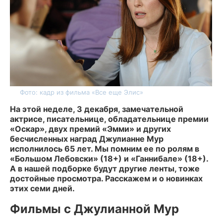
Фото: кадр из фильма «Все еще Элис»
На этой неделе, 3 декабря, замечательной
актрисе, писательнице, обладательнице премии
«Оскар», двух премий «Эмми» и других
бесчисленных наград Джулианне Мур
исполнилось 65 лет. Мы помним ее по ролям в
«Большом Лебовски» (18+) и «Ганнибале» (18+).
А в нашей подборке будут другие ленты, тоже
достойные просмотра. Расскажем и о новинках
этих семи дней.
Фильмы с Джулианной Мур