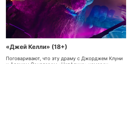
«Джей Келли» (18+)
Поговаривают, что эту драму с Джорджем Клуни
и Адамом Сэндлером «Нетфликс» намерен
выдвинуть на «Оскар». Получилась история
вымышленного актера из Голливуда, которому
после 60 лет приходится самым коренным
образом переосмыслить свою жизнь.