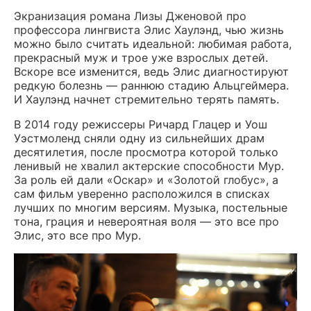
Экранизация романа Лизы Дженовой про
профессора лингвиста Элис Хаулэнд, чью жизнь
можно было считать идеальной: любимая работа,
прекрасный муж и трое уже взрослых детей.
Вскоре все изменится, ведь Элис диагностируют
редкую болезнь — раннюю стадию Альцгеймера.
И Хаулэнд начнет стремительно терять память.
В 2014 году режиссеры Ричард Глацер и Уош
Уэстмоленд сняли одну из сильнейших драм
десятилетия, после просмотра которой только
ленивый не хвалил актерские способности Мур.
За роль ей дали «Оскар» и «Золотой глобус», а
сам фильм уверенно расположился в списках
лучших по многим версиям. Музыка, постельные
тона, грация и невероятная воля — это все про
Элис, это все про Мур.