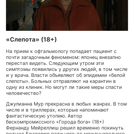
«Слепота» (18+)
На прием к офтальмологу попадает пациент с
почти загадочным феноменом: японец внезапно
перестал видеть. Следующим утром эти
симптомы появились у других людей, в том числе
и у врача. Власти объявляют об эпидемии «белой
слепоты». Больных отправляют на карантин в
одну из клиник. Но могут ли такие меры спасти
человечество?
Джулианна Мур прекрасна в любых жанрах. В том
числе и в триллерах, которые напоминают
фантастическую утопию. Автор
бескомпромиссного «Города бога» (18+)
Фернанду Мейреллиш решил временно покинуть
родную Бразилию ради чего-то международного.