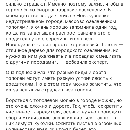
сильно страдают. Именно поэтому важно, чтобы в
городе было биоразнообразие озеленение. В
моем детстве, когда я жила в Новокузнецке,
индустриальном городе, массово озелененном
тополями, я очень хорошо запомнила один год,
когда из-за вспышки распространения этого
вредителя уже с середины июля весь
Новокузнецк стоял просто коричневый. Тополь —
отличное дерево для городского озеленения, но
нужно за ним ухаживать и в посадках смешивать
с другими породами», — добавила эксперт.
Она подчеркнула, что разные виды и сорта
тополей могут иметь разную устойчивость к
вредителям. Но в этом году можно заметить, что
из-за вспышки страдают все тополя.
Бороться с тополевой молью в городе можно, но
это очень сложно и дорого. Так, чтобы сократить
численность вредителя, осенью нужно проводить
сбор и утилизацию опавших листьев, так как в
них зимуют куколки. Сжигать листья в огромных
количествах вряд ли кто-то будет, это