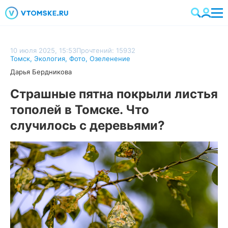
10 июля 2025, 15:53
Прочтений: 15932
Томск
,
Экология
,
Фото
,
Озеленение
Дарья Бердникова
Страшные пятна покрыли листья
тополей в Томске. Что
случилось с деревьями?