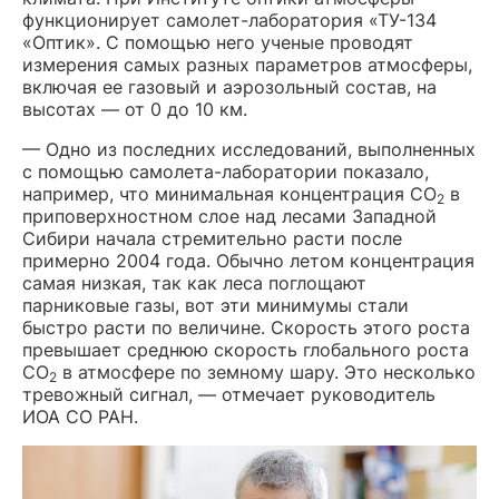
функционирует самолет-лаборатория «ТУ-134
«Оптик». С помощью него ученые проводят
измерения самых разных параметров атмосферы,
включая ее газовый и аэрозольный состав, на
высотах — от 0 до 10 км.
— Одно из последних исследований, выполненных
с помощью самолета-лаборатории показало,
например, что минимальная концентрация СО
в
2
приповерхностном слое над лесами Западной
Сибири начала стремительно расти после
примерно 2004 года. Обычно летом концентрация
самая низкая, так как леса поглощают
парниковые газы, вот эти минимумы стали
быстро расти по величине. Скорость этого роста
превышает среднюю скорость глобального роста
СО
в атмосфере по земному шару. Это несколько
2
тревожный сигнал, — отмечает руководитель
ИОА СО РАН.