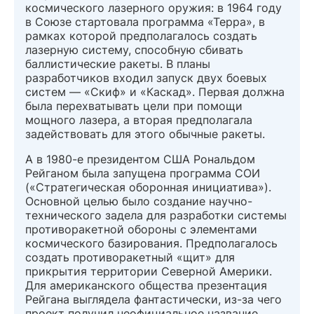
космического лазерного оружия: в 1964 году
в Союзе стартовала программа «Терра», в
рамках которой предполагалось создать
лазерную систему, способную сбивать
баллистические ракеты. В планы
разработчиков входил запуск двух боевых
систем — «Скиф» и «Каскад». Первая должна
была перехватывать цели при помощи
мощного лазера, а вторая предполагала
задействовать для этого обычные ракеты.
А в 1980-е президентом США Рональдом
Рейганом была запущена программа СОИ
(«Стратегическая оборонная инициатива»).
Основной целью было создание научно-
технического задела для разработки системы
противоракетной обороны с элементами
космического базирования. Предполагалось
создать противоракетный «щит» для
прикрытия территории Северной Америки.
Для американского общества презентация
Рейгана выглядела фантастически, из-за чего
проект получил неофициальное название