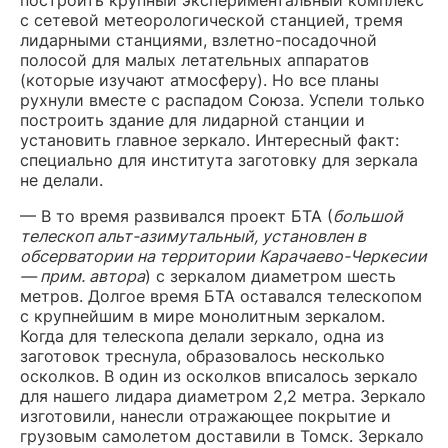
построить крупный экспериментальный комплекс
с сетевой метеорологической станцией, тремя
лидарными станциями, взлетно-посадочной
полосой для малых летательных аппаратов
(которые изучают атмосферу). Но все планы
рухнули вместе с распадом Союза. Успели только
построить здание для лидарной станции и
установить главное зеркало. Интересный факт:
специально для института заготовку для зеркала
не делали.
— В то время развивался проект БТА (
большой
телескоп альт-азимутальный, установлен в
обсерватории на территории Карачаево-Черкесии
— прим. автора
) с зеркалом диаметром шесть
метров. Долгое время БТА оставался телескопом
с крупнейшим в мире монолитным зеркалом.
Когда для телескопа делали зеркало, одна из
заготовок треснула, образовалось несколько
осколков. В один из осколков вписалось зеркало
для нашего лидара диаметром 2,2 метра. Зеркало
изготовили, нанесли отражающее покрытие и
грузовым самолетом доставили в Томск. Зеркало