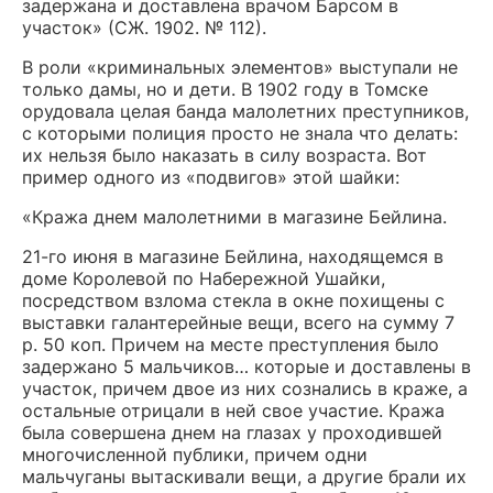
задержана и доставлена врачом Барсом в
участок» (СЖ. 1902. № 112).
В роли «криминальных элементов» выступали не
только дамы, но и дети. В 1902 году в Томске
орудовала целая банда малолетних преступников,
с которыми полиция просто не знала что делать:
их нельзя было наказать в силу возраста. Вот
пример одного из «подвигов» этой шайки:
«Кража днем малолетними в магазине Бейлина.
21-го июня в магазине Бейлина, находящемся в
доме Королевой по Набережной Ушайки,
посредством взлома стекла в окне похищены с
выставки галантерейные вещи, всего на сумму 7
р. 50 коп. Причем на месте преступления было
задержано 5 мальчиков… которые и доставлены в
участок, причем двое из них сознались в краже, а
остальные отрицали в ней свое участие. Кража
была совершена днем на глазах у проходившей
многочисленной публики, причем одни
мальчуганы вытаскивали вещи, а другие брали их