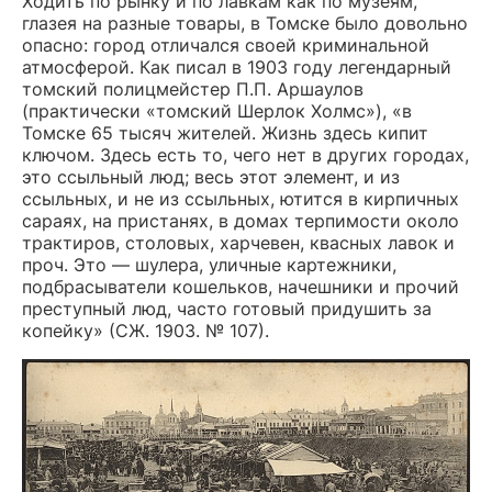
Ходить по рынку и по лавкам как по музеям,
глазея на разные товары, в Томске было довольно
опасно: город отличался своей криминальной
атмосферой. Как писал в 1903 году легендарный
томский полицмейстер П.П. Аршаулов
(практически «томский Шерлок Холмс»), «в
Томске 65 тысяч жителей. Жизнь здесь кипит
ключом. Здесь есть то, чего нет в других городах,
это ссыльный люд; весь этот элемент, и из
ссыльных, и не из ссыльных, ютится в кирпичных
сараях, на пристанях, в домах терпимости около
трактиров, столовых, харчевен, квасных лавок и
проч. Это — шулера, уличные картежники,
подбрасыватели кошельков, начешники и прочий
преступный люд, часто готовый придушить за
копейку» (СЖ. 1903. № 107).