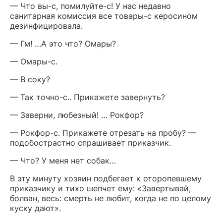
— Что вы-с, помилуйте-с! У нас недавно
санитарная комиссия все товары-с керосином
дезинфицировала.
— Гм! …А это что? Омары?
— Омары-с.
— В соку?
— Так точно-с.. Прикажете завернуть?
— Заверни, любезный! … Рокфор?
— Рокфор-с. Прикажете отрезать на пробу? —
подобострастно спрашивает приказчик.
— Что? У меня нет собак…
В эту минуту хозяин подбегает к оторопевшему
приказчику и тихо шепчет ему: «Завертывай,
болван, весь: смерть не любит, когда не по целому
куску дают».