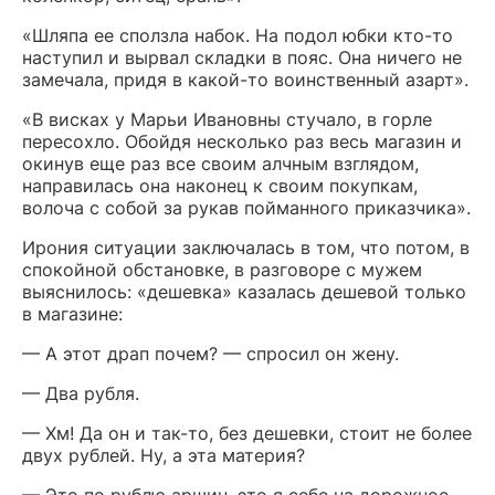
«Шляпа ее сползла набок. На подол юбки кто-то
наступил и вырвал складки в пояс. Она ничего не
замечала, придя в какой-то воинственный азарт».
«В висках у Марьи Ивановны стучало, в горле
пересохло. Обойдя несколько раз весь магазин и
окинув еще раз все своим алчным взглядом,
направилась она наконец к своим покупкам,
волоча с собой за рукав пойманного приказчика».
Ирония ситуации заключалась в том, что потом, в
спокойной обстановке, в разговоре с мужем
выяснилось: «дешевка» казалась дешевой только
в магазине:
— А этот драп почем? — спросил он жену.
— Два рубля.
— Хм! Да он и так-то, без дешевки, стоит не более
двух рублей. Ну, а эта материя?
— Это по рублю аршин, это я себе на дорожное