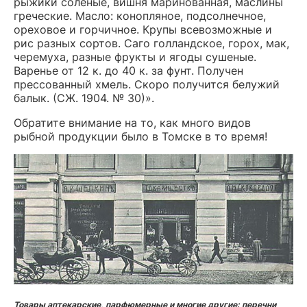
рыжики соленые, вишня маринованная, маслины
греческие. Масло: конопляное, подсолнечное,
ореховое и горчичное. Крупы всевозможные и
рис разных сортов. Саго голландское, горох, мак,
черемуха, разные фрукты и ягоды сушеные.
Варенье от 12 к. до 40 к. за фунт. Получен
прессованный хмель. Скоро получится белужий
балык. (СЖ. 1904. № 30)».
Обратите внимание на то, как много видов
рыбной продукции было в Томске в то время!
Товары аптекарские, парфюмерные и многие другие: перечни