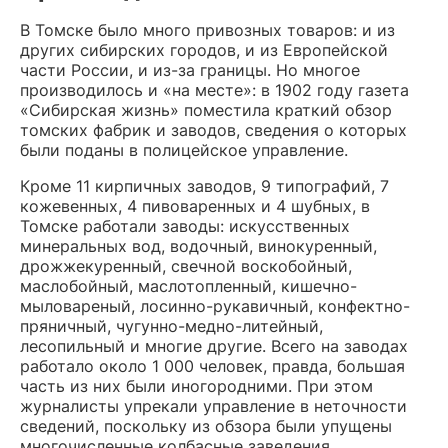
В Томске было много привозных товаров: и из
других сибирских городов, и из Европейской
части России, и из-за границы. Но многое
производилось и «на месте»: в 1902 году газета
«Сибирская жизнь» поместила краткий обзор
томских фабрик и заводов, сведения о которых
были поданы в полицейское управление.
Кроме 11 кирпичных заводов, 9 типографий, 7
кожевенных, 4 пивоваренных и 4 шубных, в
Томске работали заводы: искусственных
минеральных вод, водочный, винокуренный,
дрожжекуренный, свечной воскобойный,
маслобойный, маслотопленный, кишечно-
мыловареный, лосинно-рукавичный, конфектно-
пряничный, чугунно-медно-литейный,
лесопильный и многие другие. Всего на заводах
работало около 1 000 человек, правда, большая
часть из них были иногородними. При этом
журналисты упрекали управление в неточности
сведений, поскольку из обзора были упущены
многочисленные колбасные заведения,