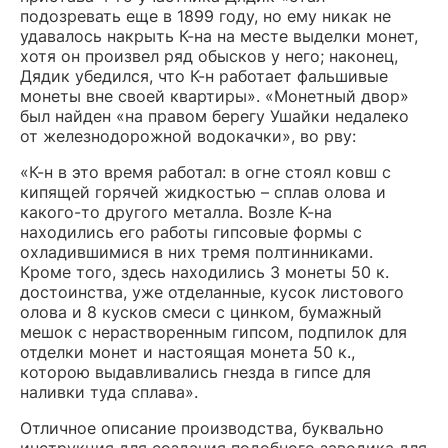
подозревать еще в 1899 году, но ему никак не
удавалось накрыть К-на на месте выделки монет,
хотя он произвел ряд обысков у него; наконец,
Дядик убедился, что К-н работает фальшивые
монеты вне своей квартиры». «Монетный двор»
был найден «на правом берегу Ушайки недалеко
от железнодорожной водокачки», во рву:
«К-н в это время работал: в огне стоял ковш с
кипящей горячей жидкостью – сплав олова и
какого-то другого металла. Возле К-на
находились его работы гипсовые формы с
охладившимися в них тремя полтинниками.
Кроме того, здесь находились 3 монеты 50 к.
достоинства, уже отделанные, кусок листового
олова и 8 кусков смеси с цинком, бумажный
мешок с нерастворенным гипсом, подпилок для
отделки монет и настоящая монета 50 к.,
которою выдавливались гнезда в гипсе для
наливки туда сплава».
Отличное описание производства, буквально