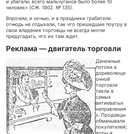
и убегали; всего мальчуганов было более 10
человек» (СЖ. 1902. № 135).
Впрочем, и ночью, и в праздники грабители
отнюдь не отдыхали, так что пришедшие поутру в
свои владения торговцы не всегда могли
предугадать, что их там ждет.
Реклама — двигатель торговли
Денежные
потоки в
дореволюци
онной
торговле
текли в
самых
витиеватых
направления
х. Продавцы
обманывали
покупателей;
воры и