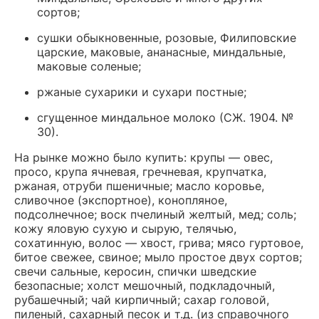
сортов;
сушки обыкновенные, розовые, Филиповские
царские, маковые, ананасные, миндальные,
маковые соленые;
ржаные сухарики и сухари постные;
сгущенное миндальное молоко (СЖ. 1904. №
30).
На рынке можно было купить: крупы — овес,
просо, крупа ячневая, гречневая, крупчатка,
ржаная, отруби пшеничные; масло коровье,
сливочное (экспортное), конопляное,
подсолнечное; воск пчелиный желтый, мед; соль;
кожу яловую сухую и сырую, телячью,
сохатинную, волос — хвост, грива; мясо гуртовое,
битое свежее, свиное; мыло простое двух сортов;
свечи сальные, керосин, спички шведские
безопасные; холст мешочный, подкладочный,
рубашечный; чай кирпичный; сахар головой,
пиленый, сахарный песок и т.д. (из справочного