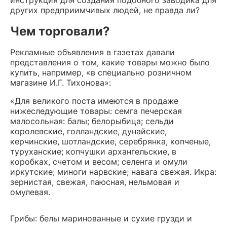
инструкция для создания подобного заводика для
других предприимчивых людей, не правда ли?
Чем торговали?
Рекламные объявления в газетах давали
представления о том, какие товары можно было
купить, например, «в специально розничном
магазине И.Г. Тихонова»:
«Для великого поста имеются в продаже
нижеследующие товары: семга печерская
малосольная: балы; белорыбица; сельди
королевские, голландские, дунайские,
керчинские, шотландские, серебрянка, копченые,
туруханские; копчушки архангельские, в
коробках, счетом и весом; селенга и омули
иркутские; миноги нарвские; навага свежая. Икра:
зернистая, свежая, паюсная, нельмовая и
омулевая.
Грибы: белы маринованные и сухие грузди и