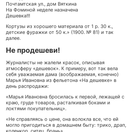
Почтамтская ул., дом Вяткина
На Фоминой неделе назначена
Дешевка!!!
Кортузы из хорошего материала от 1 р. 30 к.,
детские фуражки от 50 к.» (1900. № 81) и так
далее.
Не продешеви!
Журналисты не жалели красок, описывая
атмосферу «дешевок». К примеру, вот так вела
себя уважаемая дама (воображаемая, конечно)
Марья Ивановна из фельетона «На дешевке» в
день распродажи:
«Марья Ивановна бросилась к первой, лежащей с
краю, груде товаров, расталкивая боками и
локтями покупательниц».
«Не справляясь о цене, она волокла все, что ей
могло пригодиться в домашнем быту: трико, драп,
коленкор, ситец, брань».