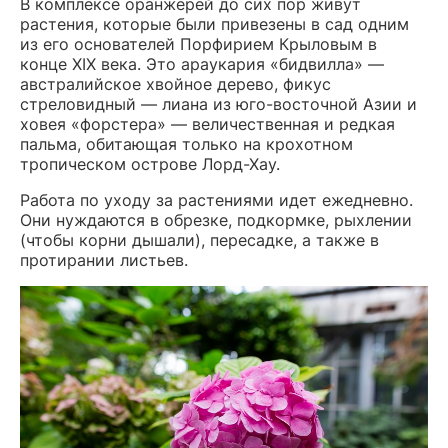
В комплексе оранжерей до сих пор живут
растения, которые были привезены в сад одним
из его основателей Порфирием Крыловым в
конце XIX века. Это араукария
«
бидвилла
»
—
австралийское хвойное дерево, фикус
стреловидный — лиана из юго-восточной Азии и
ховея
«
форстера
»
— величественная и редкая
пальма, обитающая только на крохотном
тропическом острове Лорд-Хау.
Работа по уходу за растениями идет ежедневно.
Они нуждаются в обрезке, подкормке, рыхлении
(чтобы корни дышали), пересадке, а также в
протирании листьев.