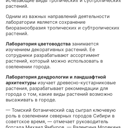
исчезающие виды тропических и субтропических
растений.
Одним из важных направлений деятельности
лаборатории является сохранение
биоразнообразия тропических и субтропических
растений.
Лаборатория цветоводства
занимается
изучением декоративных растений. Ее
сотрудники разрабатывают ассортимент
растений, который можно использовать в
озеленении города.
Лаборатория дендрологии и ландшафтной
архитектуры
изучает древесно-кустарниковые
растения, разрабатывает рекомендации для
города о том, какие виды растений возможно
высаживать в городе.
— Томский ботанический сад сыграл ключевую
роль в о
зеленении северных городов Сибири в
советское время, — отмечает руководитель
ботсада Михаил Ямбуров. — Валентина Морякина,