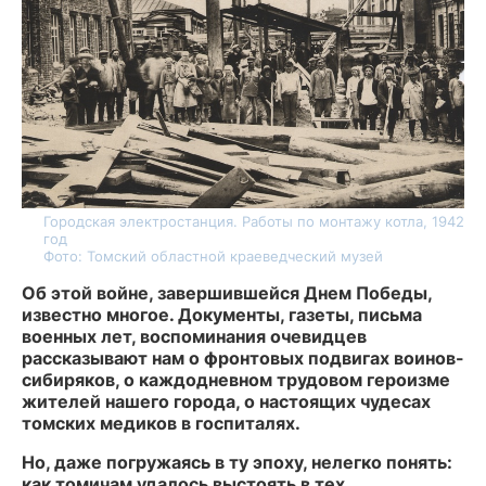
Городская электростанция. Работы по монтажу котла, 1942
год
Фото: Томский областной краеведческий музей
Об этой войне, завершившейся Днем Победы,
известно многое. Документы, газеты, письма
военных лет, воспоминания очевидцев
рассказывают нам о фронтовых подвигах воинов-
сибиряков, о каждодневном трудовом героизме
жителей нашего города, о настоящих чудесах
томских медиков в госпиталях.
Но, даже погружаясь в ту эпоху, нелегко понять:
как томичам удалось выстоять в тех