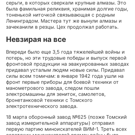
серьги, в которых сверкали крупные алмазы. Это
была фамильная реликвия, хранимая долгие годы,
тоненькой ниточкой связывающая с родным
Ленинградом. Мастера тут же вынули алмазы и
зачеканили в резцы. Цех продолжал работать.
Невзирая на все
Впереди было еще 3,5 года тяжелейшей войны и
потерь, но эти трудовые победы и выпуск первой
фронтовой продукции на эвакуированных заводах
придавал усталым людям новые силы. Придавал
силы всем томичам: в январе 1942 года ушли на
фронт первые приборы для боевой техники от
манометрового завода, следом пошли
электромашины для зениток, самолетов,
бронетанковой техники с Томского
электротехнического завода.
18 марта оборонный завод №625 (позже Томский
завод измерительной аппаратуры) отправил
первую партию миноискателей ВИМ-1. Треть всех
советских миноискателей времен войны была