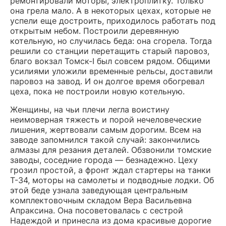
ремонтировали моторы, электроплитку. Только
она грела мало. А в некоторых цехах, которые не
успели еще достроить, приходилось работать под
открытым небом. Построили деревянную
котельную, но случилась беда: она сгорела. Тогда
решили со станции перетащить старый паровоз,
благо вокзал Томск-I был совсем рядом. Общими
усилиями уложили временные рельсы, доставили
паровоз на завод. И он долгое время обогревал
цеха, пока не построили новую котельную.
Женщины, на чьи плечи легла воистину
неимоверная тяжесть и порой нечеловеческие
лишения, жертвовали самым дорогим. Всем на
заводе запомнился такой случай: закончились
алмазы для резания деталей. Обзвонили томские
заводы, соседние города — безнадежно. Цеху
грозил простой, а фронт ждал стартеры на танки
Т-34, моторы на самолеты и подводные лодки. Об
этой беде узнала заведующая центральным
комплектовочным складом Вера Васильевна
Апраксина. Она посоветовалась с сестрой
Надеждой и принесла из дома красивые дорогие