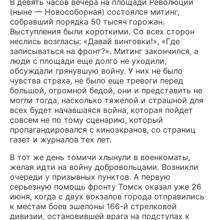
В девять часов вечера на площади Революции
(ныне — Новособорная) состоялся митинг,
собравший порядка 50 тысяч горожан.
Выступления были короткими. Со всех сторон
неслись возгласы: «Давай винтовки!», «Где
записываться на фронт?». Митинг закончился, а
люди с площади еще долго не уходили,
обсуждали грянувшую войну. У них не было
чувства страха, не было еще тревоги перед
большой, огромной бедой, они и представить не
могли тогда, насколько тяжелой и страшной для
всех будет начавшаяся война, которая пойдет
совсем не по тому сценарию, который
пропагандировался с киноэкранов, со страниц
газет и журналов тех лет.
В тот же день томичи хлынули в военкоматы,
желая идти на войну добровольцами. Возникли
очереди у призывных пунктов. А первую
серьезную помощь фронту Томск оказал уже 26
июня, когда с двух вокзалов города отправились
к местам боев эшелоны 166-й стрелковой
дивизии, остановившей врага на подступах к