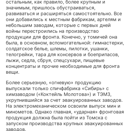
остальным, как правило, более крупным и
значимым, пришлось обустраиваться,
развиваться и расширяться самостоятельно. Все
они добавились к местным фабрикам, артелям и
небольшим заводам, которые с первых дней
войны перестроились на производство
продукции для фронта. Конечно, у томичей она
была, в основном, вспомогательной: гимнастерки,
солдатское белье, шлемы, пилотки, ушанки,
телогрейки, тара для консервов и боеприпасов,
лыжи, седла, сбруя, спецсухари, пищевые
концентраты и прочие необходимые для фронта
вещи.
Более серьезную, «огневую» продукцию
выпускали только спичфабрика «Сибирь» с
химзаводом («Коктейль Молотова») и ТЭМЗ,
укрупнившийся за счет эвакуированных заводов.
На электромеханическом освоили выпуск мин и
минометов. Однако главная, «ударная» фронтовая
продукция должна была пойти из Томска с
запуском производства крупных эвакуированных
заводов.