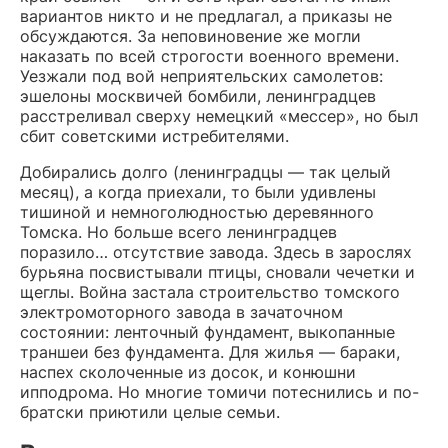
вариантов никто и не предлагал, а приказы не
обсуждаются. За неповиновение же могли
наказать по всей строгости военного времени.
Уезжали под вой неприятельских самолетов:
эшелоны москвичей бомбили, ленинградцев
расстреливал сверху немецкий «мессер», но был
сбит советскими истребителями.
Добирались долго (ленинградцы — так целый
месяц), а когда приехали, то были удивлены
тишиной и немноголюдностью деревянного
Томска. Но больше всего ленинградцев
поразило… отсутствие завода. Здесь в зарослях
бурьяна посвистывали птицы, сновали чечетки и
щеглы. Война застала строительство томского
электромоторного завода в зачаточном
состоянии: ленточный фундамент, выкопанные
траншеи без фундамента. Для жилья — бараки,
наспех сколоченные из досок, и конюшни
ипподрома. Но многие томичи потеснились и по-
братски приютили целые семьи.