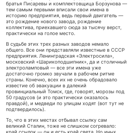
братья Писаревы и комплектовщица Борзунова —
тем самым первыми вписали свои имена в
историю предприятия, ведь первый двигатель —
это рождение нового завода, рождение
коллектива, приехавшего сюда за тысячу верст,
практически на голое место.
В судьбе этих трех разных заводов немало
общего. Все они представляли известные в СССР
предприятия. Ленинградская «Электросила»,
московский «Шарикоподшипник», да и столичный
электроламповый — все эти имена уже
достаточно громко звучали в рабочем ритме
страны. Конечно, всех их не очень обрадовало
известие об эвакуации в далекий
провинциальный Томск, где, говорят, морозы под
50 градусов (и это практически оказалось
правдой), и медведи по улицам ходят (вот тут не
подтвердилось).
То, что в этих местах отбывал ссылку сам
великий Сталин, тоже не слишком согревало:
край ссылок — он и есть край света. Но иных