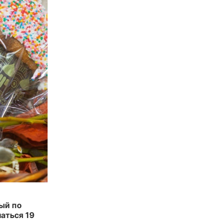
ый по
аться 19