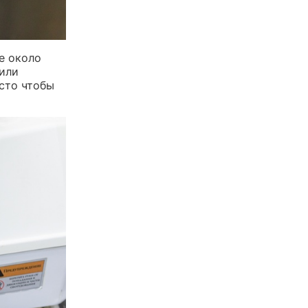
е около
 или
осто чтобы