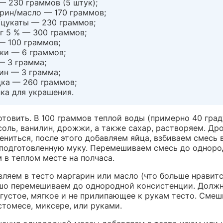
— 230 граммов (5 штук);
рин/масло — 170 граммов;
цукаты — 230 граммов;
г 5 % — 300 граммов;
— 100 граммов;
и — 6 граммов;
— 3 грамма;
ин — 3 грамма;
ка — 260 граммов;
ка для украшения.
отовить. В 100 граммов теплой воды (примерно 40 град
соль, ванилин, дрожжи, а также сахар, растворяем. Д
ениться, после этого добавляем яйца, взбиваем смесь 
 подготовленную муку. Перемешиваем смесь до однор
 в теплом месте на полчаса.
ляем в тесто маргарин или масло (что больше нравится
шо перемешиваем до однородной консистенции. Долж
густое, мягкое и не прилипающее к рукам тесто. Смеш
стомесе, миксере, или руками.