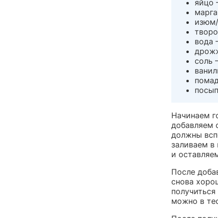
яйцо 
марга
изюм/
творо
вода 
дрожж
соль 
ванил
помад
посып
Начинаем г
добавляем 
должны всп
заливаем в
и оставляем
После добав
снова хоро
получиться 
можно в те