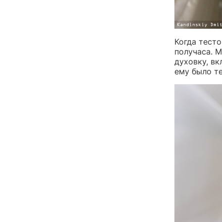
Когда тесто
получаса. 
духовку, в
ему было т