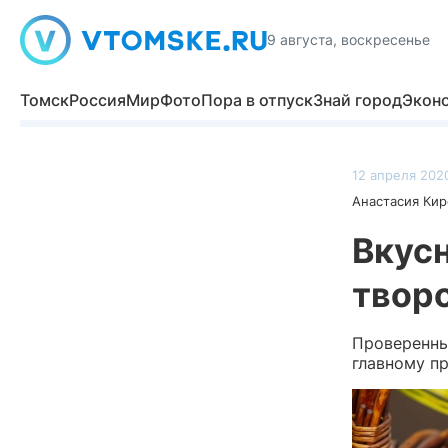
9 августа, воскресенье
Томск
Россия
Мир
Фото
Пора в отпуск
Знай город
Экон
12 апреля 2020
Анастасия Кир
Вкусн
творо
Проверенные
главному п