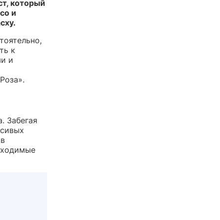
ст, который
со и
сху.
тоятельно,
ть к
ми и
Роза».
. Забегая
асивых
 в
обходимые