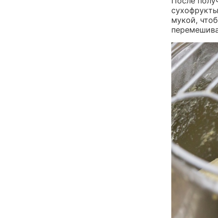
После полу
сухофрукты
мукой, чтоб
перемешива