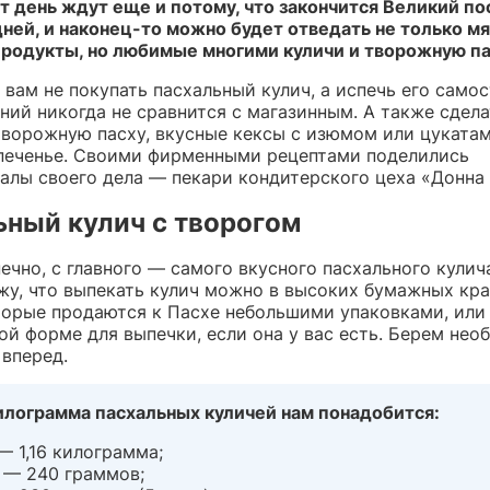
т день ждут еще и потому, что закончится Великий по
дней, и наконец-то можно будет отведать не только мя
родукты, но любимые многими куличи и творожную па
вам не покупать пасхальный кулич, а испечь его самос
ий никогда не сравнится с магазинным. А также сдела
творожную пасху, вкусные кексы с изюмом или цуката
печенье. Своими фирменными рецептами поделились
алы своего дела — пекари кондитерского цеха «Донна 
ьный кулич с творогом
ечно, с главного — самого вкусного пасхального кулича
ажу, что выпекать кулич можно в высоких бумажных кр
торые продаются к Пасхе небольшими упаковками, или
ой форме для выпечки, если она у вас есть. Берем не
 вперед.
килограмма пасхальных куличей нам понадобится:
— 1,16 килограмма;
 — 240 граммов;