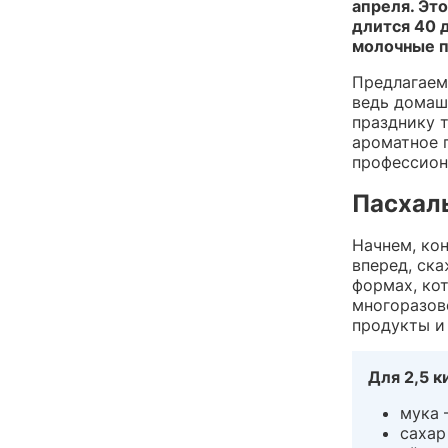
апреля. Это
длится 40 
молочные п
Предлагаем 
ведь домашн
празднику 
ароматное 
профессион
Пасхал
Начнем, кон
вперед, ск
формах, ко
многоразов
продукты и
Для 2,5 
мука 
сахар