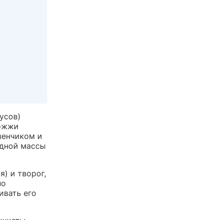
усов)
рожжи
венчиком и
одной массы
) и творог,
но
ивать его