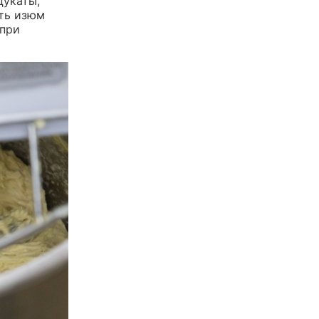
цукаты,
ть изюм
 при