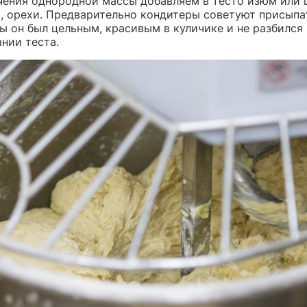
чения однородной массы добавляем в тесто изюм или 
, орехи. Предварительно кондитеры советуют присыпа
ы он был цельным, красивым в куличике и не разбился
нии теста.