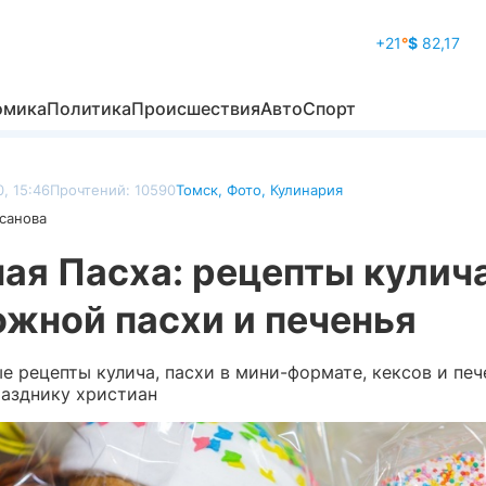
+21
°
$
82,17
омика
Политика
Происшествия
Авто
Спорт
, 15:46
Прочтений: 10590
Томск
,
Фото
,
Кулинария
санова
ая Пасха: рецепты кулича
жной пасхи и печенья
 рецепты кулича, пасхи в мини-формате, кексов и печ
разднику христиан