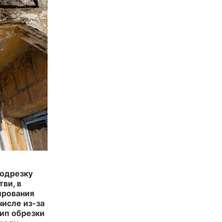
подрезку
тви, в
ирования
числе из-за
тип обрезки