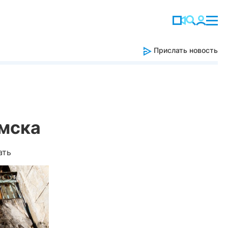
Прислать новость
омска
ать