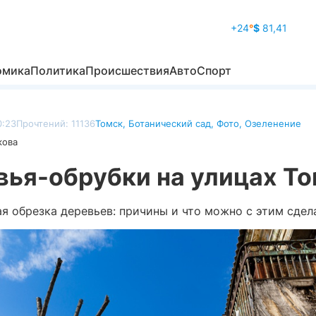
+24
°
$
81,41
омика
Политика
Происшествия
Авто
Спорт
0:23
Прочтений: 11136
Томск
,
Ботанический сад
,
Фото
,
Озеленение
кова
вья-обрубки на улицах Т
я обрезка деревьев: причины и что можно с этим сдел