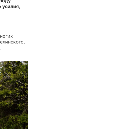
ороду
 усилия,
многих
елинского,
,