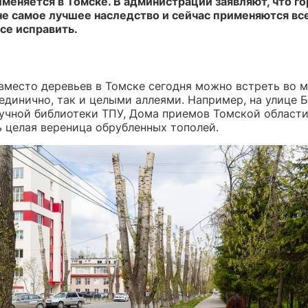
именяется в Томске. В администрации заявляют, что г
не самое лучшее наследство и сейчас применяются все
се исправить.
вместо деревьев в Томске сегодня можно встреть во 
единично, так и целыми аллеями. Например, на улице Б
аучной библиотеки ТПУ, Дома приемов Томской области
ь целая вереница обрубленных тополей.