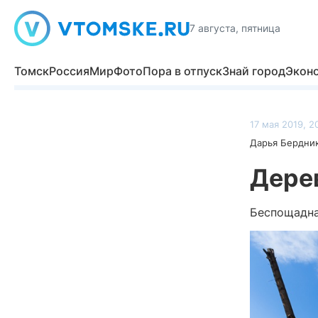
7 августа, пятница
Томск
Россия
Мир
Фото
Пора в отпуск
Знай город
Экон
17 мая 2019, 2
Дарья Бердни
Дере
Беспощадна