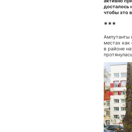
активно пр
досталось 
чтобы это в
***
Ампутанты 
местах как 
в районе н
протянулас