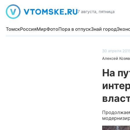
7 августа, пятница
Томск
Россия
Мир
Фото
Пора в отпуск
Знай город
Экон
30 апреля 2019
Алексей Козяв
На пу
интер
влас
Продолжаем
модернизир