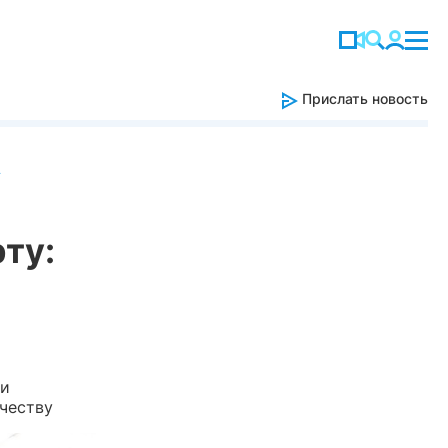
Прислать новость
т
ту:
ли
честву