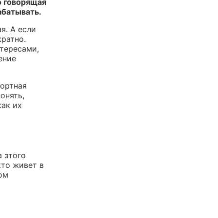
о говорящая
абатывать.
я. А если
кратно.
нтересами,
ение
портная
онять,
как их
а этого
кто живет в
ом