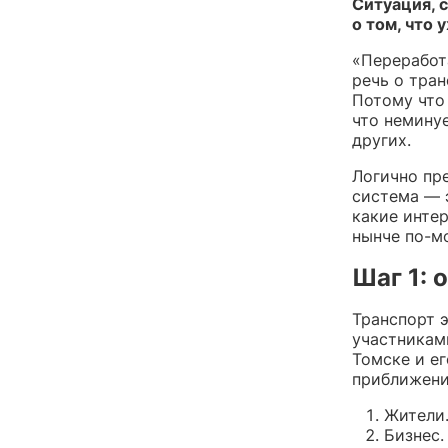
Ситуация, 
о том, что
«Переработа
речь о тра
Потому что
что немину
других.
Логично пр
система — 
какие интер
нынче по-м
Шаг 1: 
Транспорт э
участникам
Томске и ег
приближени
Жители
Бизнес.