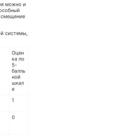
ия можно и
пособный
к смещение
й системы,
Оцен
ка по
5-
балль
ной
шкал
е
1
0