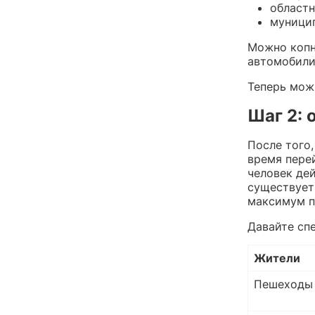
областн
муницип
Можно копн
автомобили
Теперь мож
Шаг 2: 
После того
время перей
человек де
существует
максимум п
Давайте сп
Жители
Пешеходы