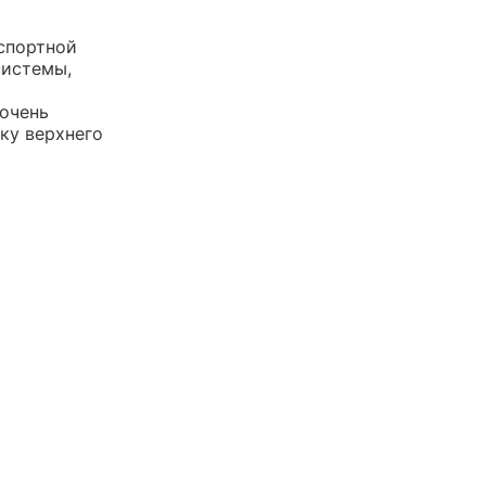
спортной
системы,
 очень
ку верхнего