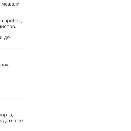
е мешали
з пробок,
дистов.
и до
ерок.
порта,
отдать все