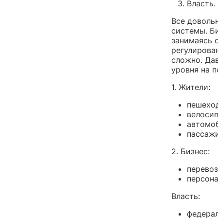
Власть.
Все доволь
системы. Б
занимаясь о
регулирова
сложно. Да
уровня на п
1. Жители:
пешехо
велосип
автомо
пассажи
2. Бизнес:
перевоз
персона
Власть:
федерал