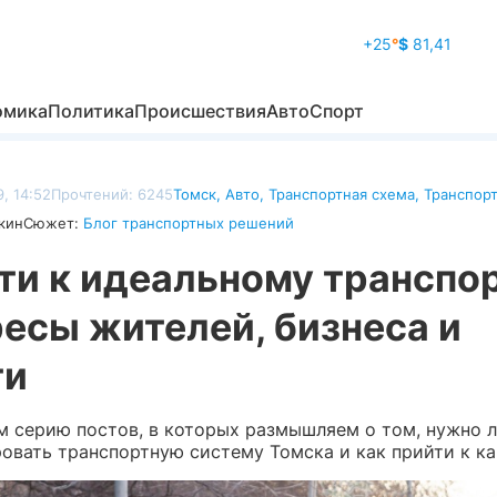
+25
°
$
81,41
омика
Политика
Происшествия
Авто
Спорт
, 14:52
Прочтений: 6245
Томск
,
Авто
,
Транспортная схема
,
Транспор
кин
Сюжет:
Блог транспортных решений
ти к идеальному транспор
есы жителей, бизнеса и
ти
 серию постов, в которых размышляем о том, нужно 
овать транспортную систему Томска и как прийти к ка