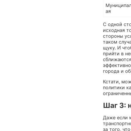
Муниципа
ая
С одной сто
исходная т
стороны усл
таком случа
щуку. И чт
прийти в не
сближаются.
эффективно
города и о
Кстати, мо
политики к
ограниченн
Шаг 3: 
Даже если 
транспортн
за того, чт