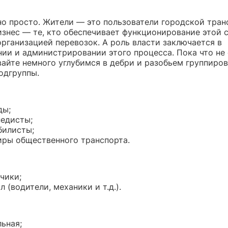
но просто. Жители — это пользователи городской тран
изнес — те, кто обеспечивает функционирование этой 
рганизацией перевозок. А роль власти заключается в
нии и администрировании этого процесса. Пока что не
вайте немного углубимся в дебри и разобьем группиров
одгруппы.
ды;
едисты;
билисты;
ры общественного транспорта.
чики;
л (водители, механики и т.д.).
ьная;