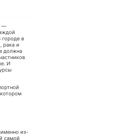
й —
каждой
 городе в
, рака и
ма должна
участников
е. И
сурсы
портной
 котором
 именно из-
ый самой