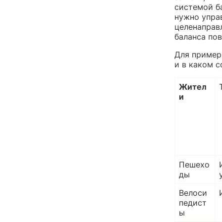
системой б
нужно упра
целенаправл
баланса пов
Для пример
и в каком с
Жител
и
Пешехо
ды
Велоси
педист
ы