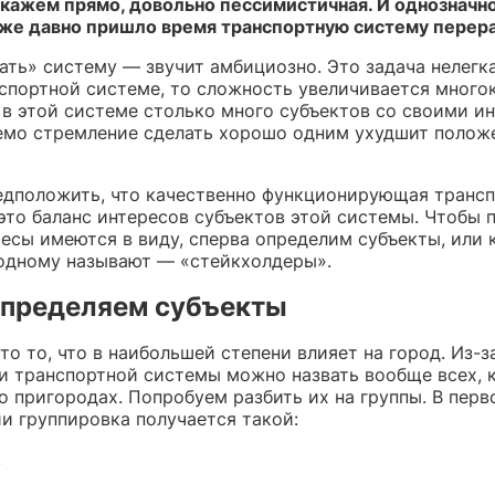
скажем прямо, довольно пессимистичная. И однозначн
 уже давно пришло время транспортную систему перер
ть» систему — звучит амбициозно. Это задача нелегка
нспортной системе, то сложность увеличивается много
 в этой системе столько много субъектов со своими и
емо стремление сделать хорошо одним ухудшит полож
едположить, что качественно функционирующая транс
это баланс интересов субъектов этой системы. Чтобы п
есы имеются в виду, сперва определим субъекты, или 
одному называют — «стейкхолдеры».
определяем субъекты
то то, что в наибольшей степени влияет на город. Из-з
и транспортной системы можно назвать вообще всех, 
о пригородах. Попробуем разбить их на группы. В перв
и группировка получается такой:
.