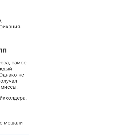
,
фикация.
пп
сса, самое
аждый
Однако не
получал
омиссы.
йкхолдера.
не мешали