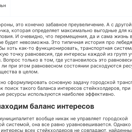
льн
роны, это конечно забавное преувеличение. А с друго
очка, которая определяет максимально выгодные для 
овия. И очевидно, что перемещения, да и сама жизнь в
е будет невозможна. Это типичная история про лебедя
обы хоть как-то функционировать, транспортная систе
кую точку равновесия, где интересы каждой из групп 
 Вопрос только в том, где установилось это равновеси
 ли при этом равновесном состоянии расходуются ре
бщества в целом.
жно сформулировать основную задачу городской транс
ак поиск такого баланса интересов стейкхолдеров, при
ые ресурсы используются наиболее эффективно.
находим баланс интересов
муниципалитет вообще никак не управляет городской
ой системой, она все равно уравновешивается. Однако
о интересы всех стейкхолдеров не совпадают, найденн