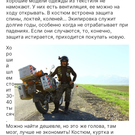
хорошие модели одежды из текстиля не
намокают. У них есть вентиляция, ее можно на
ходу открывать. В костюм встроена защита
спины, локтей, коленей… Экипировка служит
долгие годы, особенно когда не отрабатывает при
падениях. Если они случаются, то, конечно,
защита истирается, приходится покупать новую.
Хо
ро
ши
й
шл
ем
сто
ит
30-
40
ты
сяч
.
Можно найти дешевле, но это же голова, там
мозг, лучше не экономить! Костюм, куртка и