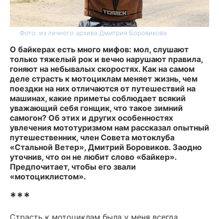
Фото: из личного архива Дмитрия Боровикова
О байкерах есть много мифов: мол, слушают
только тяжелый рок и вечно нарушают правила,
гоняют на небывалых скоростях. Как на самом
деле страсть к мотоциклам меняет жизнь, чем
поездки на них отличаются от путешествий на
машинах, какие приметы соблюдает всякий
уважающий себя гонщик, что такое зимний
самогон? Об этих и других особенностях
увлечения мототуризмом нам рассказал опытный
путешественник, член Совета мотоклуба
«Стальной Ветер», Дмитрий Боровиков. Заодно
уточнив, что он не любит слово «байкер».
Предпочитает, чтобы его звали
«мотоциклистом».
***
Страсть к мотоциклам была у меня всегда,