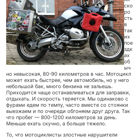
ско
ро
сть
в
так
их
пое
здк
ах
об
ыч
но невысокая, 80-90 километров в час. Мотоцикл
может ехать быстрее, чем автомобиль, но у него
небольшой бак, много бензина не зальешь.
Приходится чаще останавливаться для заправки,
отдыхать. И скорость теряется. Мы одинаково с
фурами едем по темпу, часто вместе со стоянки
выезжаем и по очереди обгоняем друг друга. Так
что пробег — 800-1200 километров за день.
Меньше ехать скучно, а больше тяжело.
То, что мотоциклисты злостные нарушители