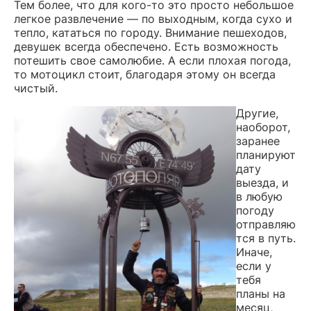
Тем более, что для кого-то это просто небольшое
легкое развлечение — по выходным, когда сухо и
тепло, кататься по городу. Внимание пешеходов,
девушек всегда обеспечено. Есть возможность
потешить свое самолюбие. А если плохая погода,
то мотоцикл стоит, благодаря этому он всегда
чистый.
Другие,
наоборот,
заранее
планируют
дату
выезда, и
в любую
погоду
отправляю
тся в путь.
Иначе,
если у
тебя
планы на
месяц,