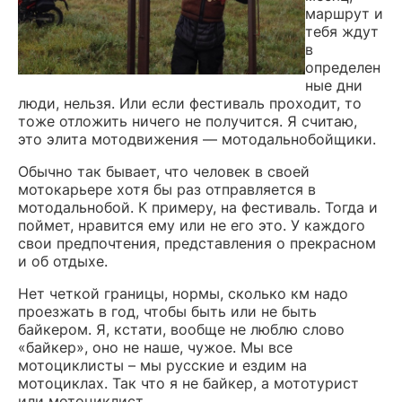
маршрут и
тебя ждут
в
определен
ные дни
люди, нельзя. Или если фестиваль проходит, то
тоже отложить ничего не получится. Я считаю,
это элита мотодвижения — мотодальнобойщики.
Обычно так бывает, что человек в своей
мотокарьере хотя бы раз отправляется в
мотодальнобой. К примеру, на фестиваль. Тогда и
поймет, нравится ему или не его это. У каждого
свои предпочтения, представления о прекрасном
и об отдыхе.
Нет четкой границы, нормы, сколько км надо
проезжать в год, чтобы быть или не быть
байкером. Я, кстати, вообще не люблю слово
«байкер», оно не наше, чужое. Мы все
мотоциклисты – мы русские и ездим на
мотоциклах. Так что я не байкер, а мототурист
или мотоциклист.