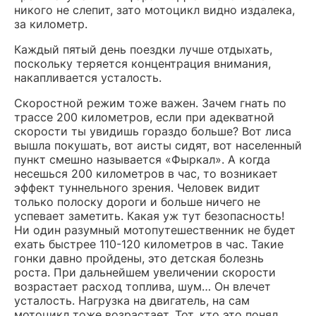
никого не слепит, зато мотоцикл видно издалека,
за километр.
Каждый пятый день поездки лучше отдыхать,
поскольку теряется концентрация внимания,
накапливается усталость.
Скоростной режим тоже важен. Зачем гнать по
трассе 200 километров, если при адекватной
скорости ты увидишь гораздо больше? Вот лиса
вышла покушать, вот аисты сидят, вот населенный
пункт смешно называется «Фыркал». А когда
несешься 200 километров в час, то возникает
эффект туннельного зрения. Человек видит
только полоску дороги и больше ничего не
успевает заметить. Какая уж тут безопасность!
Ни один разумный мотопутешественник не будет
ехать быстрее 110-120 километров в час. Такие
гонки давно пройдены, это детская болезнь
роста. При дальнейшем увеличении скорости
возрастает расход топлива, шум… Он влечет
усталость. Нагрузка на двигатель, на сам
мотоцикл тоже возрастает. Тот, кто это понял,