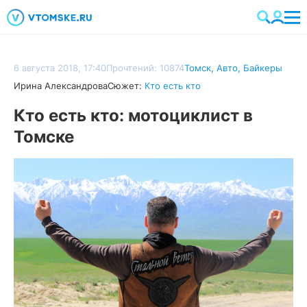
6 августа 2018, 17:40
Прочтений: 10874
Томск
,
Авто
,
Байкеры
Ирина Александрова
Сюжет:
Кто есть кто
Кто есть кто: мотоциклист в
Томске