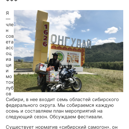
***
Я
—
чле
н
сов
ета
асс
оц
иа
ци
и
мо
ток
луб
ов
Сибири, в нее входит семь областей сибирского
федерального округа. Мы собираемся каждую
осень и составляем план мероприятий на
следующий сезон. Обсуждаем фестивали.
Существует норматив «сибирский самогон», он