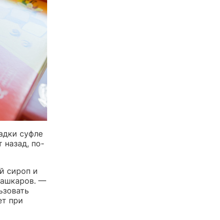
адки суфле
 назад, по-
й сироп и
Кашкаров. —
ьзовать
ет при