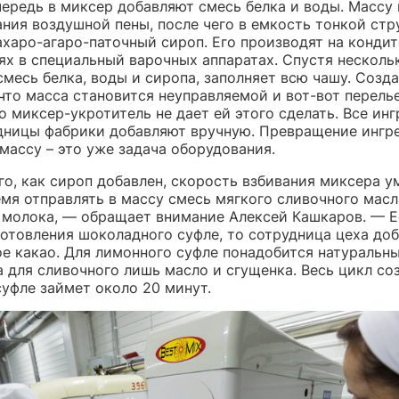
чередь в миксер добавляют смесь белка и воды. Массу
ания воздушной пены, после чего в емкость тонкой ст
ахаро-агаро-паточный сироп. Его производят на конди
ях в специальный варочных аппаратах. Спустя несколь
месь белка, воды и сиропа, заполняет всю чашу. Созд
что масса становится неуправляемой и вот-вот перель
о миксер-укротитель не дает ей этого сделать. Все ин
дницы фабрики добавляют вручную. Превращение ингр
массу – это уже задача оборудования.
го, как сироп добавлен, скорость взбивания миксера у
мя отправлять в массу смесь мягкого сливочного масл
 молока, — обращает внимание Алексей Кашкаров. — Е
готовления шоколадного суфле, то сотрудница цеха доб
ое какао. Для лимонного суфле понадобится натуральн
а для сливочного лишь масло и сгущенка. Весь цикл со
суфле займет около 20 минут.