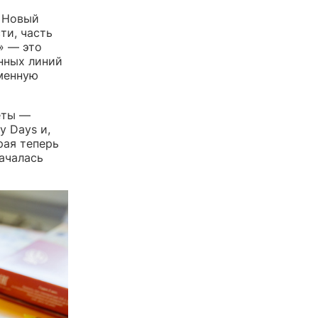
. Новый
ти, часть
» — это
нных линий
еменную
еты —
y Days и,
рая теперь
ачалась