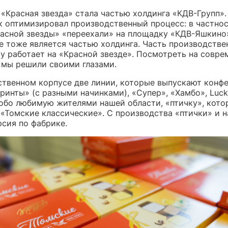
 «Красная звезда» стала частью холдинга «КДВ-Групп»
к оптимизировал производственный процесс: в частнос
расной звезды» «переехали» на площадку «КДВ-Яшкино
е тоже является частью холдинга. Часть производстве
у работает на «Красной звезде». Посмотреть на совр
 мы решили своими глазами.
ственном корпусе две линии, которые выпускают конф
ринты» (с разными начинками), «Супер», «Хамбо», Luck
собо любимую жителями нашей области, «птичку», кото
 «Томские классические». С производства «птички» и н
рсия по фабрике.