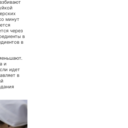
 взбивают
руйкой
терских
ко минут
ается
ется через
гредиенты в
едиентов в
меньшают.
а и
сли идет
авляет в
ый
здания