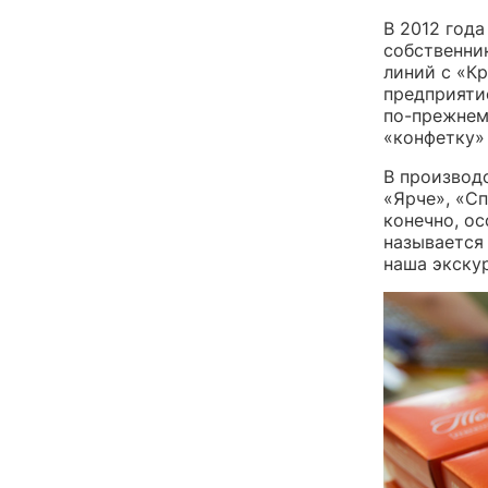
В 2012 года
собственни
линий с «К
предприяти
по-прежнем
«конфетку»
В производ
«Ярче», «Сп
конечно, о
называется
наша экску