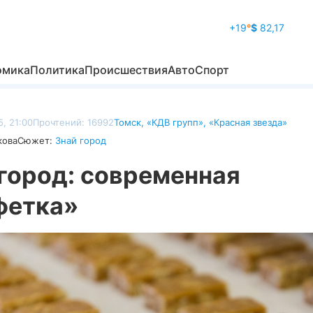
+19
°
$
82,17
омика
Политика
Происшествия
Авто
Спорт
5, 21:00
Прочтений: 16992
Томск
,
«КДВ групп»
,
«Красная звезда»
кова
Сюжет:
Знай город
город: современная
фетка»