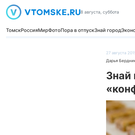
8 августа, суббота
Томск
Россия
Мир
Фото
Пора в отпуск
Знай город
Экон
27 августа 201
Дарья Бердни
Знай 
«кон