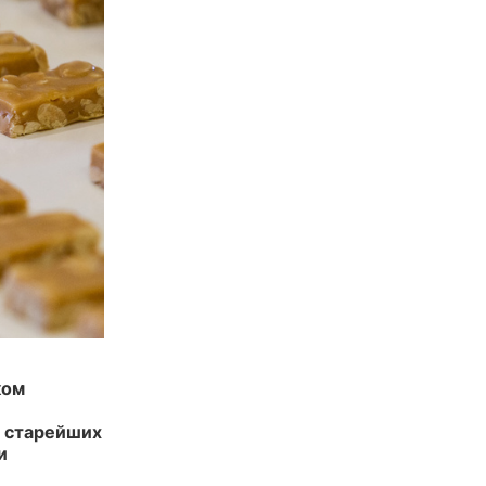
ком
з старейших
и