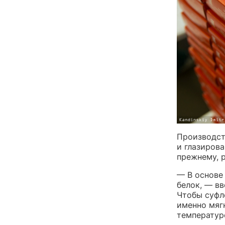
Производст
и глазирова
прежнему, р
— В основе
белок, — в
Чтобы суфл
именно мяг
температуре