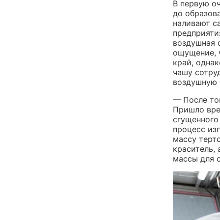
В первую о
до образов
наливают с
предприяти
воздушная с
ощущение, 
край, однак
чашу сотру
воздушную 
— После то
Пришло вре
сгущенного
процесс из
массу терт
краситель, 
массы для 