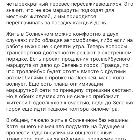
четырехкратный перевес пересаживающихся. Это
значит, что не все маршруты подходят для
местных жителей, и им приходится
переплачивать за поездку каждый день.
Жить в Солнечном можно комфортно в двух
случаях: либо обладая автомобилем, либо если на
работу нужно не к девяти утра. Теперь вопросы
транспортной доступности решают в экстренном
порядке. Есть проект продления троллейбусного
маршрута от депо до Зеленых горок. Правда, то,
что троллейбус будет стоять вместе с другими
автомобилями в пробке на Осенней, мало кого
волнует. Еще есть планы оптимизации
маршрутной сети по принципу «тришкин кафтан».
Но в обоих случаях это не сильно приблизит
жителей Подсолнухов к счастью, ведь до Зеленых
горок еще идти пешком полтора километра.
В общем, тяжело жить в Солнечном без машины.
Хотя ничего не мешало подумать на будущее и
провести туда внеуличный общественный
транспорт, или, на худой конец, предусмотреть