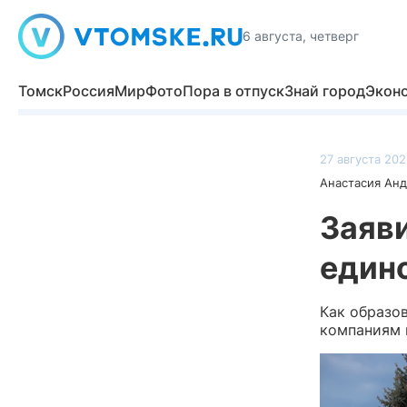
6 августа, четверг
Томск
Россия
Мир
Фото
Пора в отпуск
Знай город
Экон
27 августа 202
Анастасия Ан
Заяви
един
Как образо
компаниям 