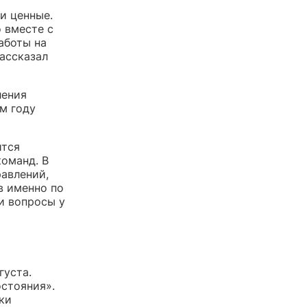
и ценные.
 вместе с
аботы на
ассказал
ления
ом году
ится
команд. В
равлений,
в именно по
и вопросы у
густа.
стояния».
ки