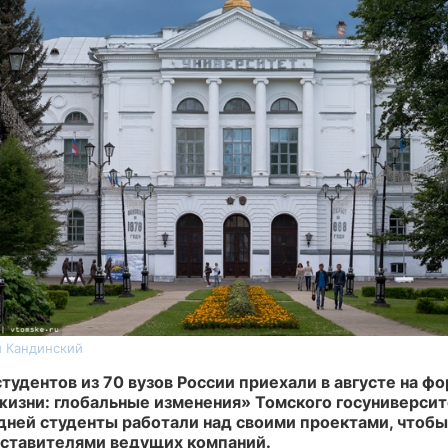
й Кандинский
тудентов из 70 вузов России приехали в августе на ф
жизни: глобальные изменения» Томского госуниверсит
дней студенты работали над своими проектами, чтоб
ставителями ведущих компаний.