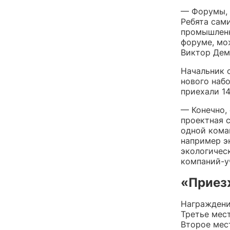
— Форумы, 
Ребята сам
промышленн
форуме, мо
Виктор Дем
Начальник 
нового набо
приехали 14
— Конечно,
проектная 
одной кома
например э
экологичес
компаний-у
«Приез
Награждени
Третье мес
Второе мес