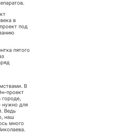
епаратов.
ект
века в
 проект под
иванию
нтка пятого
аз
аряд
мствами. В
йн-проект
 городе,
о нужно для
. Ведь
о, наш
ось много
Николаева.