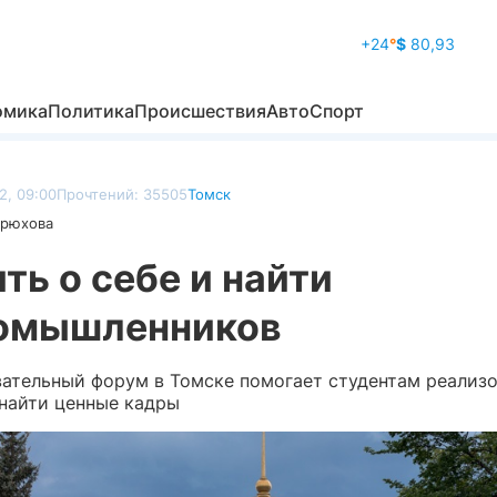
+24
°
$
80,93
омика
Политика
Происшествия
Авто
Спорт
2, 09:00
Прочтений: 35505
Томск
дрюхова
ть о себе и найти
омышленников
вательный форум в Томске помогает студентам реализов
найти ценные кадры