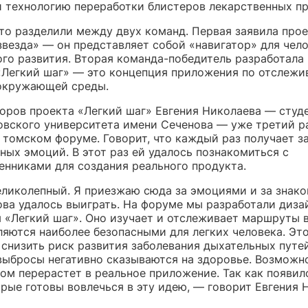
 технологию переработки блистеров лекарственных пр
то разделили между двух команд. Первая заявила про
звезда» — он представляет собой «навигатор» для чело
ого развития. Вторая команда-победитель разработала
«Легкий шаг» — это концепция приложения по отслеж
окружающей среды.
торов проекта «Легкий шаг» Евгения Николаева — студе
овского университета имени Сеченова — уже третий р
 томском форуме. Говорит, что каждый раз получает з
ных эмоций. В этот раз ей удалось познакомиться с
нниками для создания реального продукта.
ликолепный. Я приезжаю сюда за эмоциями и за знако
нова удалось выиграть. На форуме мы разработали диза
 «Легкий шаг». Оно изучает и отслеживает маршруты в
ляются наиболее безопасными для легких человека. Эт
 снизить риск развития заболевания дыхательных путей
выбросы негативно сказываются на здоровье. Возможн
том перерастет в реальное приложение. Так как появил
рые готовы вовлечься в эту идею, — говорит Евгения 