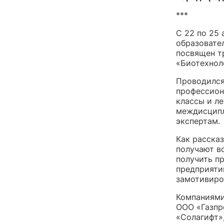
***
С 22 по 25 
образовате
посвящен т
«Биотехноло
Проводился
профессион
классы и л
междисципл
экспертам.
Как расска
получают вс
получить п
предприяти
замотивиро
Компаниями
ООО «Газпр
«Солагифт»