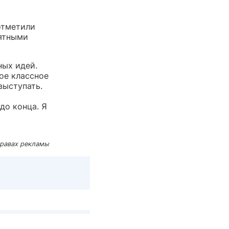
отметили
мятными
ных идей.
кое классное
выступать.
до конца. Я
правах рекламы