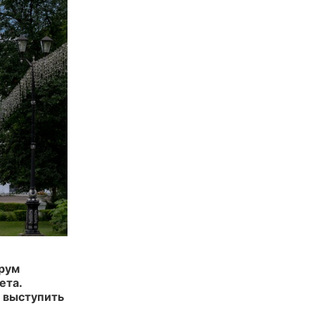
орум
ета.
ы выступить