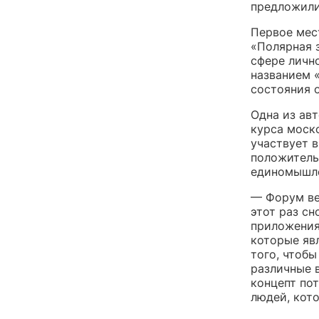
предложили
Первое мес
«Полярная 
сфере личн
названием 
состояния 
Одна из ав
курса моск
участвует в
положитель
единомышле
— Форум ве
этот раз с
приложения
которые яв
того, чтобы
различные 
концепт по
людей, кото