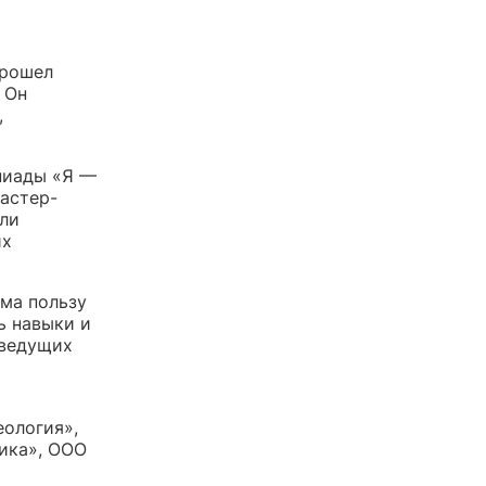
прошел
 Он
,
пиады «Я —
астер-
али
их
ума пользу
ь навыки и
 ведущих
еология»,
ика», ООО