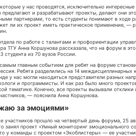
которые у нас проводятся, исключительно интересные 
и предлагают и разрабатывают проекты, делают они это
ыми партнерами, то есть студенты понимают в ходе р
жет ли их проект иметь практическое применение, — р
ин.
отдела по работе с талантами и профориентации управ
ра ТГУ Анна Коршунова рассказала, что на форум в эт
3 студента из 70 вузов России.
 самым главным событием для ребят на форуме станов
сессия. Ребята разделились на 14 междисциплинарных 
нде у нас могли находиться представители разных нап
кологи и программисты. И как раз было много проекто
кой тематике. Конечно, все проекты вызывали отклики 
частников, — пояснила Анна Коршунова.
жаю за эмоциями»
е участников прошло на четвертый день форума, 25 ав
то занял проект «Умный мониторинг эмоционального со
то у команды с проектом «Экоблистеры» — ее участни