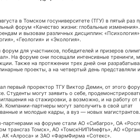
августа в Томском госуниверситете (ТГУ) в пятый раз 
льный форум «Качество жизни: глобальные изменения».
рендам и вызовам различных дисциплин: «Психология»
гия», «Геология» и «Экология».
 форум для участников, победителей и призеров олим
ал». На форуме они посещали интенсивные тренинги, м
екции. Также на протяжении трех дней они разрабатыв
инарные проекты, а на четвертый день представляли 
зал первый проректор ТГУ Виктор Демин, от этого фор
е. Студенты могут заявить о себе, продемонстрироват
риглашения на стажировки, а возможно, и на работу от
й. Компании-партнеры могут заполучить в свой штат
ванные и молодые кадры, а вуз — новых магистрантов.
-партнерами на форуме стали АО «Сибагро», ОА «Росг
ом трансгаз Томск», АО «ТомскНИПИнефть», АО «Орган
, АК «Алроса» и ЗАО «ФармФирма «Сотекс».